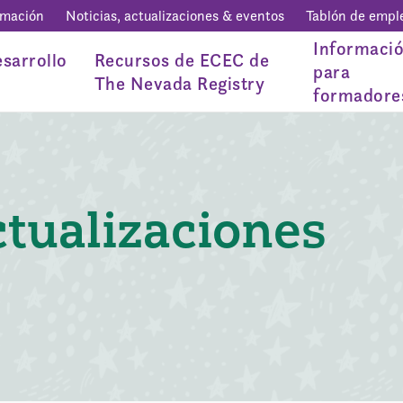
rmación
Noticias, actualizaciones & eventos
Tablón de empl
Informaci
sarrollo
Recursos de ECEC de
para
The Nevada Registry
formadore
ctualizaciones