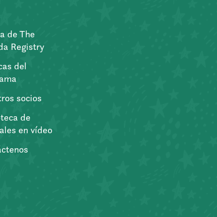
a de The
a Registry
icas del
rama
ros socios
oteca de
iales en vídeo
áctenos