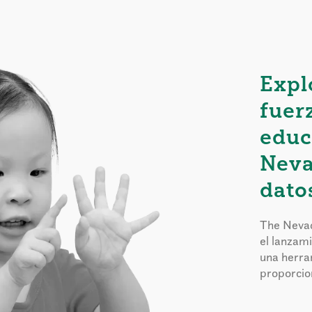
Expl
fuer
educ
Neva
dato
The Nevad
el lanzam
una herra
proporcion