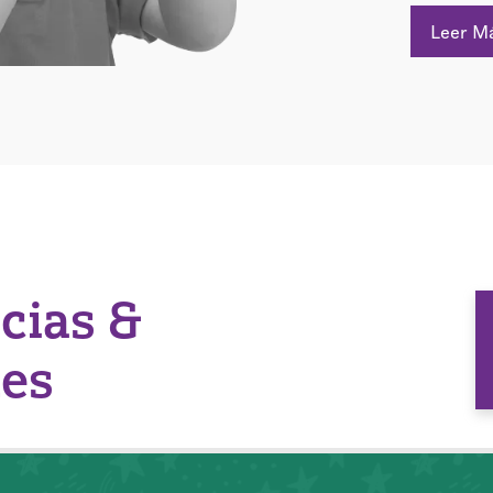
Leer M
icias &
nes