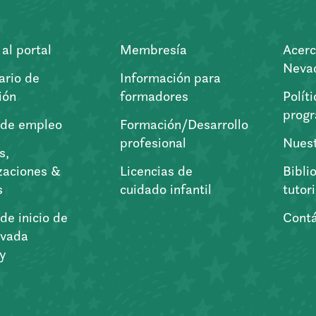
al portal
Membresía
Acerc
Nevad
ario de
Información para
ión
formadores
Polít
prog
 de empleo
Formación/Desarrollo
profesional
Nuest
s,
zaciones &
Licencias de
Bibli
s
cuidado infantil
tutor
de inicio de
Cont
vada
ry