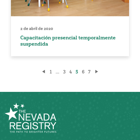
2 de abril de 2020
Capacitación presencial temporalmente
suspendida
Paginación
1
...
3
4
5
6
7
de
entradas