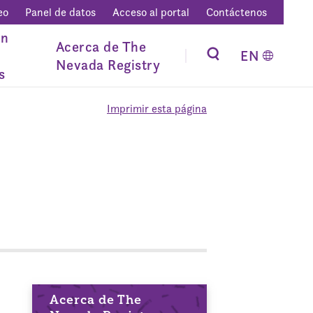
eo
Panel de datos
Acceso al portal
Contáctenos
ón
Acerca de The
EN
Nevada Registry
s
Imprimir esta página
Acerca de The