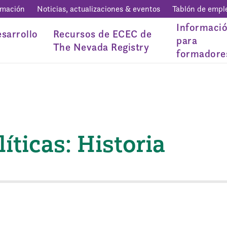
rmación
Noticias, actualizaciones & eventos
Tablón de empl
Informaci
sarrollo
Recursos de ECEC de
para
The Nevada Registry
formadore
íticas: Historia