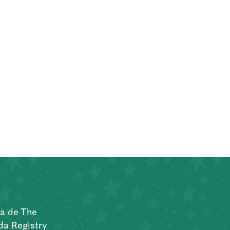
a de The
a Registry