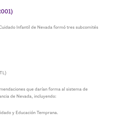
2001)
e Cuidado Infantil de Nevada formó tres subcomités
QTL)
omendaciones que darían forma al sistema de
fancia de Nevada, incluyendo:
Cuidado y Educación Temprana.