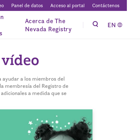
eo
Panel de datos
Acceso al portal
Contáctenos
ón
Acerca de The
EN
Nevada Registry
s
 vídeo
ra ayudar a los miembros del
 la membresía del Registro de
s adicionales a medida que se