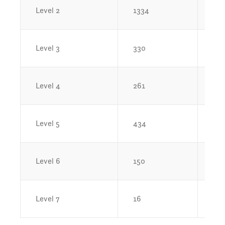
Level 2
1334
18.
Level 3
330
4.
Level 4
261
3.
Level 5
434
6.
Level 6
150
2.1
Level 7
16
0.