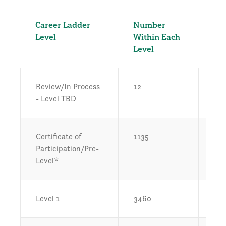
Career Ladder
Number
Per
Level
Within Each
Tot
Level
Me
Review/In Process
12
0.1
- Level TBD
Certificate of
1135
15.
Participation/Pre-
Level*
Level 1
3460
48