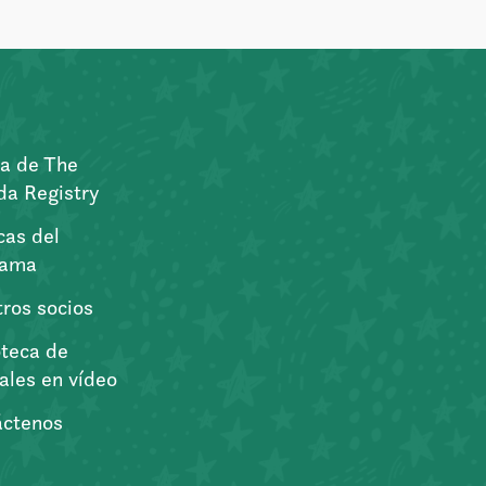
a de The
a Registry
icas del
rama
ros socios
oteca de
iales en vídeo
áctenos