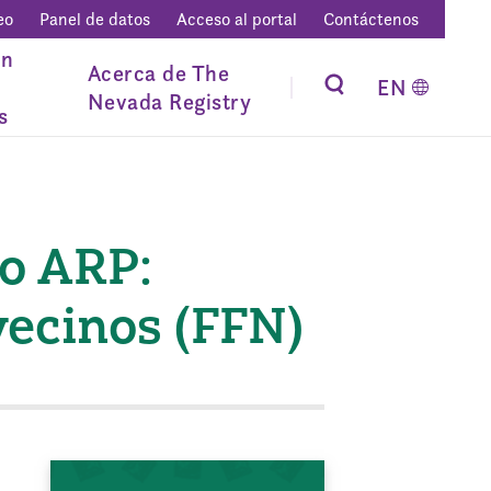
eo
Panel de datos
Acceso al portal
Contáctenos
ón
Acerca de The
EN
Nevada Registry
s
io ARP:
vecinos (FFN)