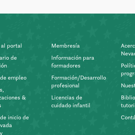
al portal
Membresía
Acerc
Nevad
ario de
Información para
ión
formadores
Polít
prog
 de empleo
Formación/Desarrollo
profesional
Nuest
s,
zaciones &
Licencias de
Bibli
s
cuidado infantil
tutor
de inicio de
Cont
vada
ry