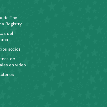
a de The
a Registry
icas del
rama
ros socios
oteca de
iales en vídeo
áctenos