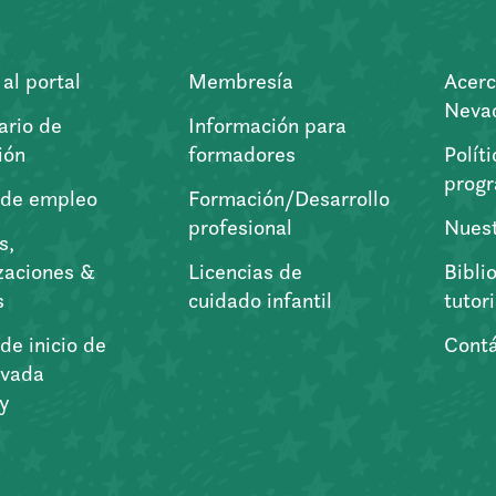
al portal
Membresía
Acerc
Nevad
ario de
Información para
ión
formadores
Polít
prog
 de empleo
Formación/Desarrollo
profesional
Nuest
s,
zaciones &
Licencias de
Bibli
s
cuidado infantil
tutor
de inicio de
Cont
vada
ry