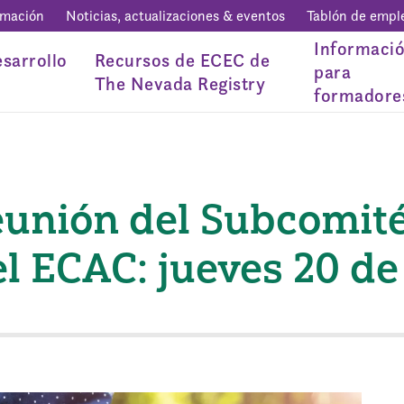
rmación
Noticias, actualizaciones & eventos
Tablón de empl
Informaci
sarrollo
Recursos de ECEC de
para
The Nevada Registry
formadore
eunión del Subcomité
l ECAC: jueves 20 de 