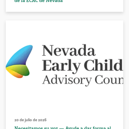
de la ECAC de Nevada
20 de julio de 2026
Necesitamos su voz — Ayude a dar forma al