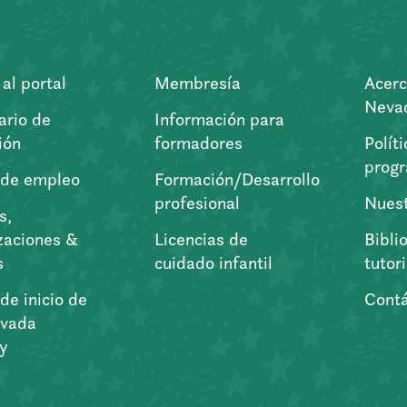
al portal
Membresía
Acerc
Nevad
ario de
Información para
ión
formadores
Polít
prog
 de empleo
Formación/Desarrollo
profesional
Nuest
s,
zaciones &
Licencias de
Bibli
s
cuidado infantil
tutor
de inicio de
Cont
vada
ry