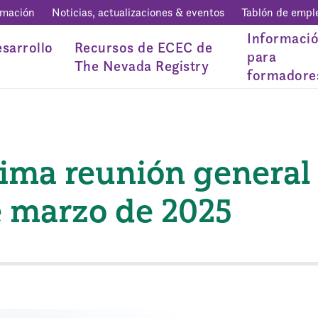
rmación
Noticias, actualizaciones & eventos
Tablón de empl
Informaci
sarrollo
Recursos de ECEC de
para
The Nevada Registry
formadore
xima reunión general
e marzo de 2025