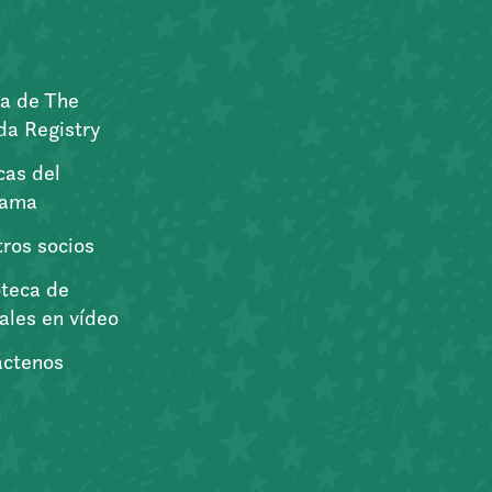
a de The
a Registry
icas del
rama
ros socios
oteca de
iales en vídeo
áctenos