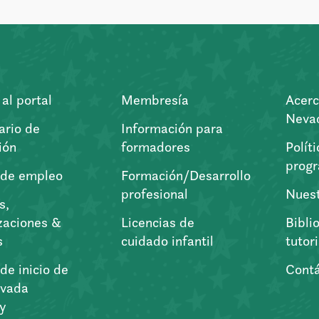
al portal
Membresía
Acerc
Nevad
ario de
Información para
ión
formadores
Polít
prog
 de empleo
Formación/Desarrollo
profesional
Nuest
s,
zaciones &
Licencias de
Bibli
s
cuidado infantil
tutor
de inicio de
Cont
vada
ry