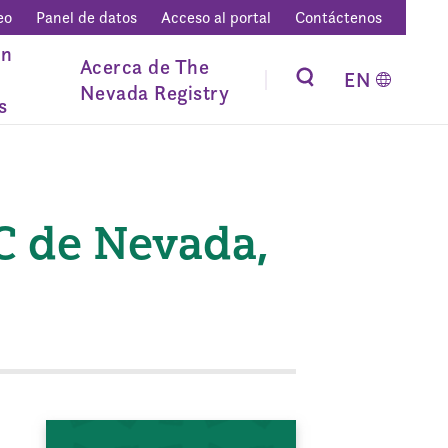
eo
Panel de datos
Acceso al portal
Contáctenos
ón
Acerca de The
EN
Nevada Registry
s
C de Nevada,