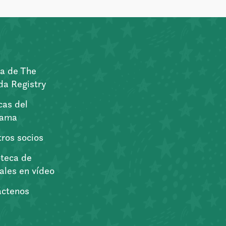
a de The
a Registry
icas del
rama
ros socios
oteca de
iales en vídeo
áctenos