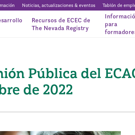
rmación
Noticias, actualizaciones & eventos
Tablón de empl
Informaci
sarrollo
Recursos de ECEC de
para
The Nevada Registry
formadore
nión Pública del ECA
bre de 2022