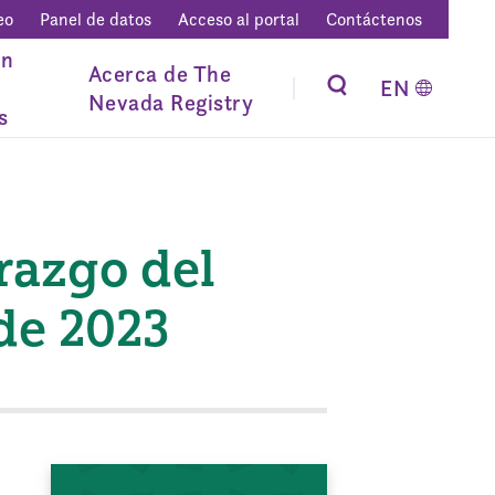
eo
Panel de datos
Acceso al portal
Contáctenos
ón
Acerca de The
EN
Nevada Registry
s
razgo del
de 2023