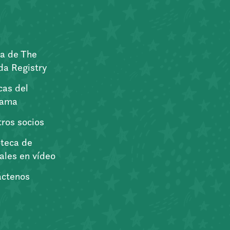
a de The
a Registry
icas del
rama
ros socios
oteca de
iales en vídeo
áctenos