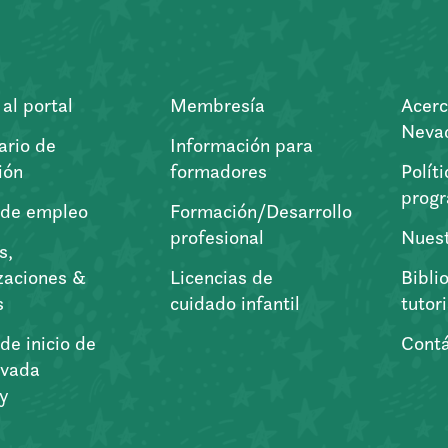
al portal
Membresía
Acerc
Nevad
ario de
Información para
ión
formadores
Polít
prog
 de empleo
Formación/Desarrollo
profesional
Nuest
s,
zaciones &
Licencias de
Bibli
s
cuidado infantil
tutor
de inicio de
Cont
vada
ry