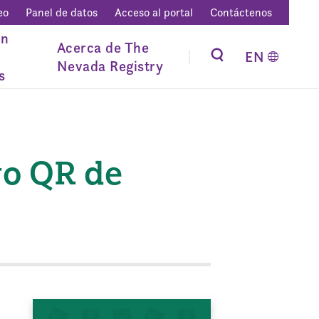
eo
Panel de datos
Acceso al portal
Contáctenos
ón
Acerca de The
EN
Nevada Registry
s
go QR de