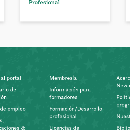
Profesional
al portal
Membresía
Acerc
Nevad
ario de
Información para
ión
formadores
Polít
prog
 de empleo
Formación/Desarrollo
profesional
Nuest
s,
zaciones &
Licencias de
Bibli