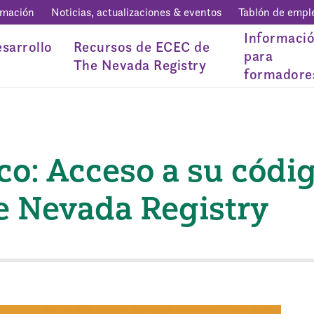
rmación
Noticias, actualizaciones & eventos
Tablón de empl
Informaci
sarrollo
Recursos de ECEC de
para
The Nevada Registry
formadore
co: Acceso a su códi
 Nevada Registry