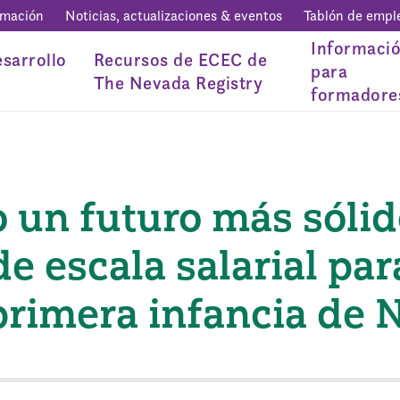
rmación
Noticias, actualizaciones & eventos
Tablón de empl
Informaci
sarrollo
Recursos de ECEC de
para
The Nevada Registry
formadore
 un futuro más sólid
e escala salarial par
 primera infancia de