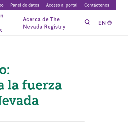
eo
Panel de datos
Acceso al portal
Contáctenos
ón
Acerca de The
EN
Nevada Registry
s
o:
a la fuerza
 Nevada