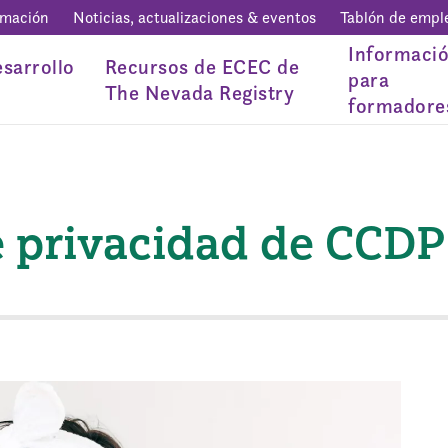
rmación
Noticias, actualizaciones & eventos
Tablón de empl
Informaci
sarrollo
Recursos de ECEC de
para
The Nevada Registry
formadore
e privacidad de CCDP