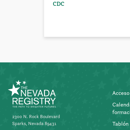
CDC
Acceso 
Calend
formac
2300 N. Rock Boulevard
Tablón
Sparks, Nevada 89431