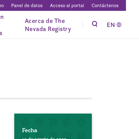
eo
Panel de datos
Acceso al portal
Contáctenos
ón
Acerca de The
EN
Nevada Registry
s
Fecha