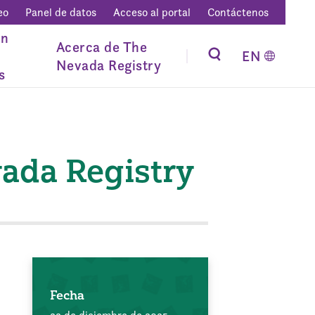
eo
Panel de datos
Acceso al portal
Contáctenos
ón
Acerca de The
EN
Nevada Registry
s
vada Registry
Fecha