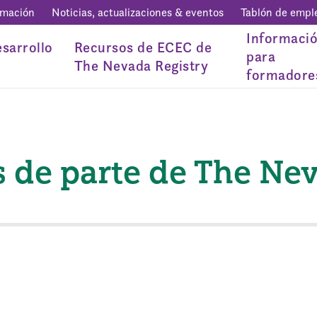
rmación
Noticias, actualizaciones & eventos
Tablón de empl
Informaci
sarrollo
Recursos de ECEC de
para
The Nevada Registry
formadore
as de parte de The Ne