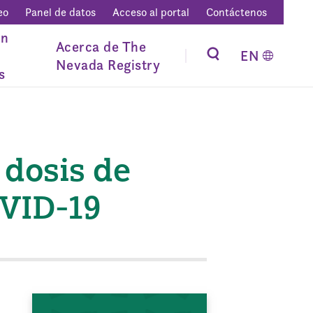
eo
Panel de datos
Acceso al portal
Contáctenos
ón
Acerca de The
EN
Nevada Registry
s
 dosis de
OVID-19