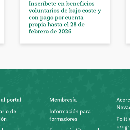
Inscríbete en beneficios
voluntarios de bajo coste y
con pago por cuenta
propia hasta el 28 de
febrero de 2026
al portal
Membresía
Acerc
Nevad
ario de
Información para
ión
formadores
Polít
prog