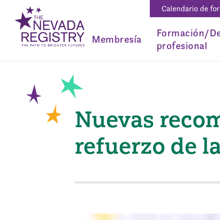
Calendario de fo
Formación/De
Membresía
profesional
Nuevas recom
refuerzo de l