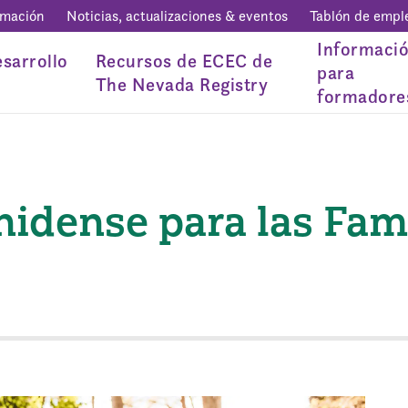
rmación
Noticias, actualizaciones & eventos
Tablón de empl
Informaci
sarrollo
Recursos de ECEC de
para
The Nevada Registry
formadore
idense para las Fami