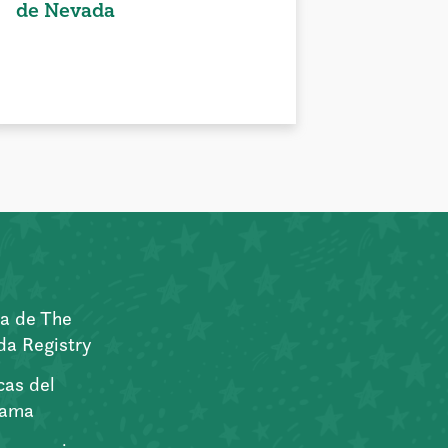
de Nevada
a de The
a Registry
icas del
rama