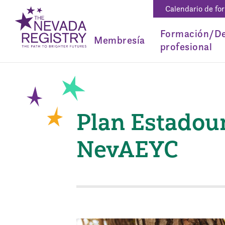
Calendario de fo
Formación/De
Membresía
profesional
Plan Estadoun
NevAEYC