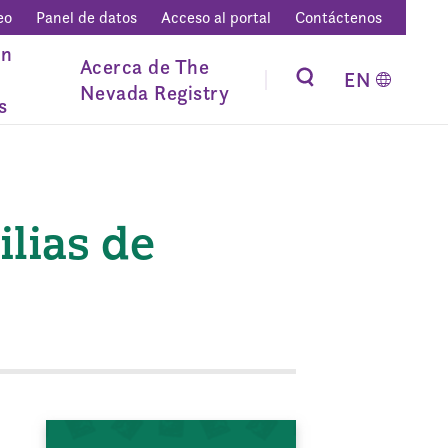
eo
Panel de datos
Acceso al portal
Contáctenos
ón
Acerca de The
EN
Nevada Registry
s
lias de