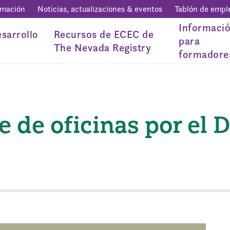
rmación
Noticias, actualizaciones & eventos
Tablón de empl
Informaci
sarrollo
Recursos de ECEC de
para
The Nevada Registry
formadore
 de oficinas por el D