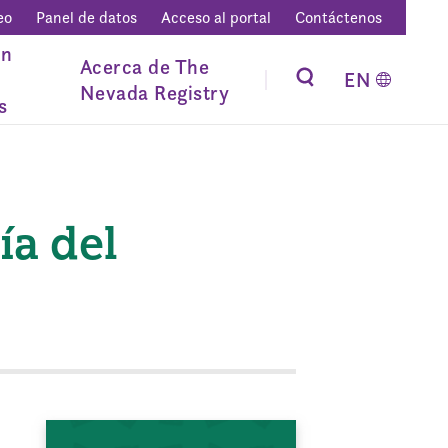
eo
Panel de datos
Acceso al portal
Contáctenos
ón
Acerca de The
EN
Nevada Registry
s
ía del