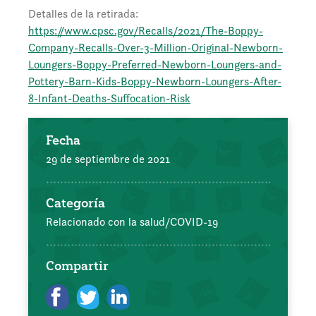
Detalles de la retirada:
https://www.cpsc.gov/Recalls/2021/The-Boppy-
Company-Recalls-Over-3-Million-Original-Newborn-
Loungers-Boppy-Preferred-Newborn-Loungers-and-
Pottery-Barn-Kids-Boppy-Newborn-Loungers-After-
8-Infant-Deaths-Suffocation-Risk
Fecha
29 de septiembre de 2021
Categoría
Relacionado con la salud/COVID-19
Compartir