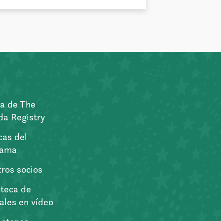
a de The
a Registry
icas del
rama
ros socios
oteca de
iales en vídeo