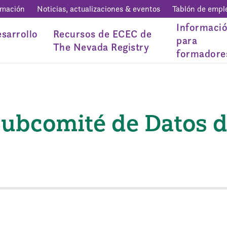
rmación
Noticias, actualizaciones & eventos
Tablón de empl
Informaci
sarrollo
Recursos de ECEC de
para
The Nevada Registry
formadore
Subcomité de Datos d