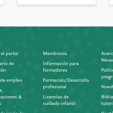
al portal
Membresía
Acerc
Nevad
ario de
Información para
ión
formadores
Polít
prog
 de empleo
Formación/Desarrollo
profesional
Nuest
s,
zaciones &
Licencias de
Bibli
s
cuidado infantil
tutor