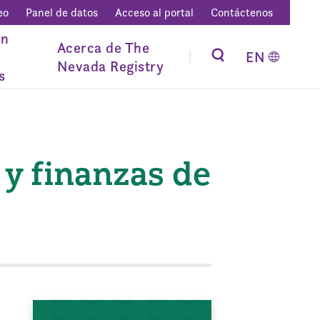
eo
Panel de datos
Acceso al portal
Contáctenos
ón
Acerca de The
EN
Nevada Registry
s
 y finanzas de