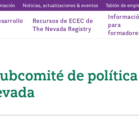
rmación
Noticias, actualizaciones & eventos
Tablón de empl
Informaci
sarrollo
Recursos de ECEC de
para
The Nevada Registry
formadore
ubcomité de política
evada