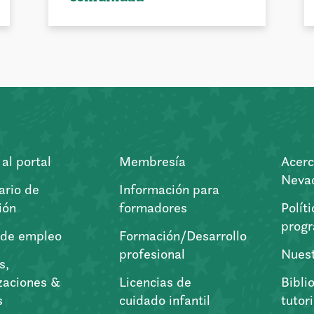
al portal
Membresía
Acerc
Nevad
ario de
Información para
ión
formadores
Polít
prog
 de empleo
Formación/Desarrollo
profesional
Nuest
s,
zaciones &
Licencias de
Bibli
s
cuidado infantil
tutor