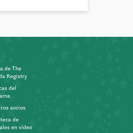
a de The
a Registry
icas del
rama
ros socios
oteca de
iales en vídeo