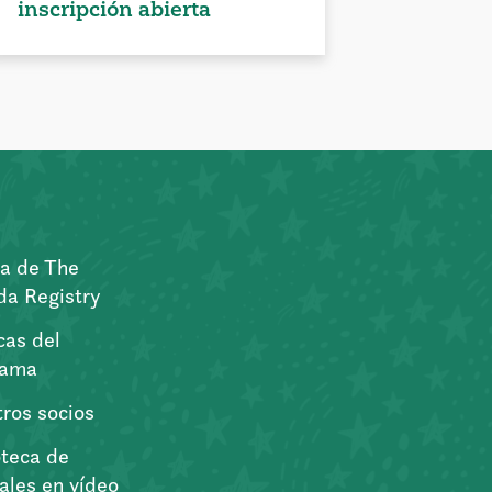
inscripción abierta
a de The
a Registry
icas del
rama
ros socios
oteca de
iales en vídeo