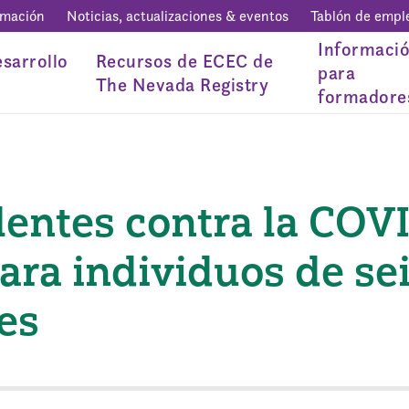
rmación
Noticias, actualizaciones & eventos
Tablón de empl
Informaci
sarrollo
Recursos de ECEC de
para
The Nevada Registry
formadore
entes contra la COV
ara individuos de se
es