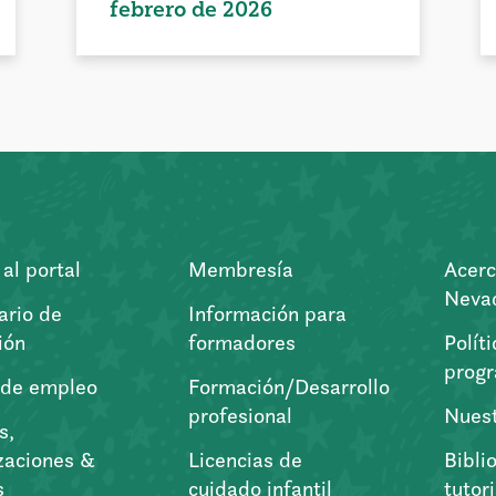
febrero de 2026
al portal
Membresía
Acerc
Nevad
ario de
Información para
ión
formadores
Polít
prog
 de empleo
Formación/Desarrollo
profesional
Nuest
s,
zaciones &
Licencias de
Bibli
s
cuidado infantil
tutor