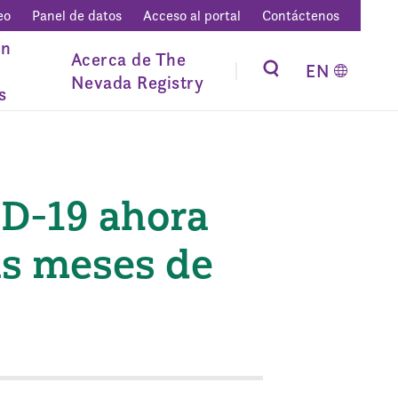
eo
Panel de datos
Acceso al portal
Contáctenos
ón
Acerca de The
EN
Nevada Registry
s
ID-19 ahora
is meses de