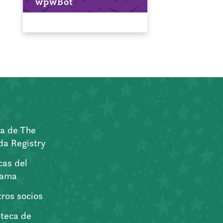
wpwBot
a de The
a Registry
icas del
rama
ros socios
oteca de