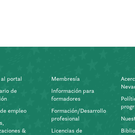
al portal
Membresía
Acerc
Nevad
ario de
Información para
ión
formadores
Polít
prog
 de empleo
Formación/Desarrollo
profesional
Nuest
s,
zaciones &
Licencias de
Bibli