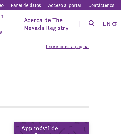
eo
Panel de datos
Acceso al portal
Contáctenos
ón
Acerca de The
EN
Nevada Registry
s
Imprimir esta página
App móvil de