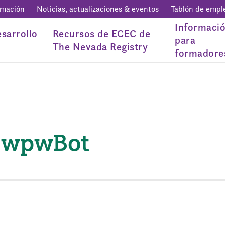
rmación
Noticias, actualizaciones & eventos
Tablón de empl
Informaci
sarrollo
Recursos de ECEC de
para
The Nevada Registry
formadore
e wpwBot