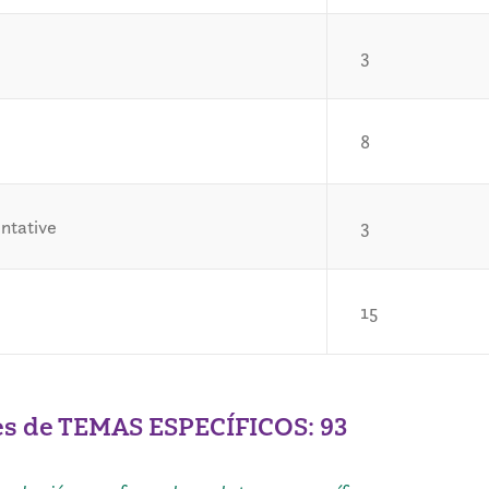
3
8
ntative
3
15
es de TEMAS ESPECÍFICOS: 93