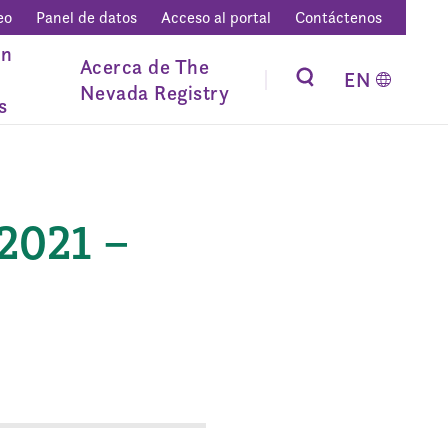
eo
Panel de datos
Acceso al portal
Contáctenos
ón
Acerca de The
EN
Nevada Registry
s
2021 –