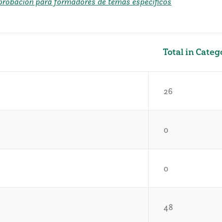
 aprobación para formadores de temas específicos
Total in Categ
26
0
0
48