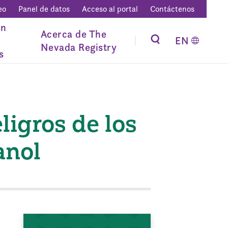
eo
Panel de datos
Acceso al portal
Contáctenos
ón
Acerca de The
EN
Nevada Registry
s
ligros de los
anol