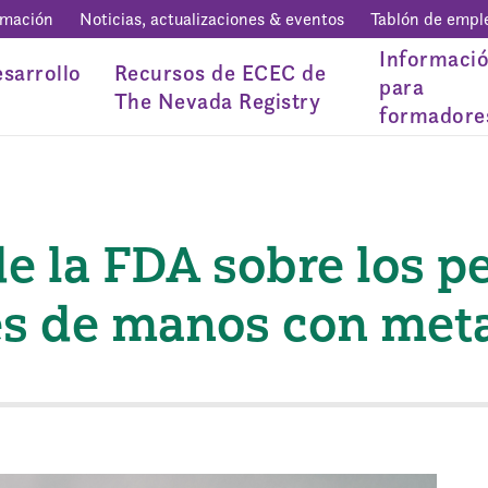
rmación
Noticias, actualizaciones & eventos
Tablón de empl
Informaci
sarrollo
Recursos de ECEC de
para
The Nevada Registry
formadore
e la FDA sobre los pe
es de manos con met