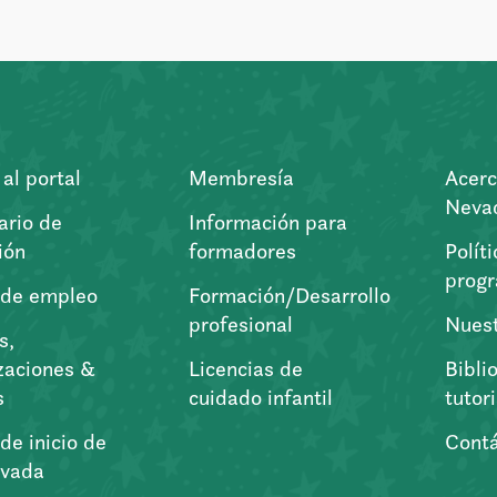
al portal
Membresía
Acerc
Nevad
ario de
Información para
ión
formadores
Polít
prog
 de empleo
Formación/Desarrollo
profesional
Nuest
s,
zaciones &
Licencias de
Bibli
s
cuidado infantil
tutor
de inicio de
Cont
vada