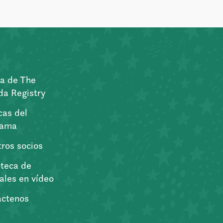
a de The
a Registry
icas del
rama
ros socios
oteca de
iales en vídeo
áctenos