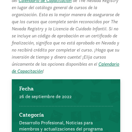
del
Calendario de Capacitación
de The Nevada Registry
en lugar del catálogo general de cursos de la
organización. Esta es la mejor manera de asegurarse de
que los cursos que complete serán reconocidos por The
Nevada Registry y la Licencia de Cuidado Infantil. Si no
se incluye un código de aprobación en un certificado de
finalización, significa que no está aprobado en Nevada y
no recibirá crédito por completar el curso. ¡Haga que su
inversión de tiempo y dinero cuente! ¡Elija cursos
únicamente de las opciones disponibles en el
Calendario
de Capacitación
!
Fecha
26 de septiembre de 2022
Categoría
Desarrollo Profesional,
Noticias para
miembros y actualizaciones del programa