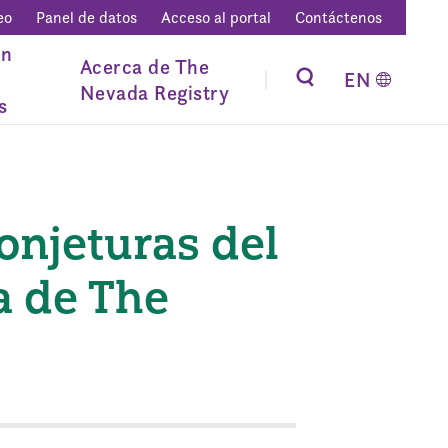
eo
Panel de datos
Acceso al portal
Contáctenos
ón
Acerca de The
EN
Nevada Registry
s
conjeturas del
a de The