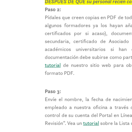
DESPUÉS DE QUE
su personal recién c
Paso 2:
Pídales que creen copias en PDF de todo
algunos formadores ya los hayan aña
certificados por si acaso), docume
secundaria, certificado de Asociado 
académicos universitarios si han 
documentación debe subirse como parte d
tutorial
de nuestro sitio web para ob
formato PDF.
Paso 3:
Envíe el nombre, la fecha de nacimien
empleado a nuestra oficina a través 
control de su cuenta del Portal en Lín
Revisión”. Vea un
tutorial
sobre la Lista