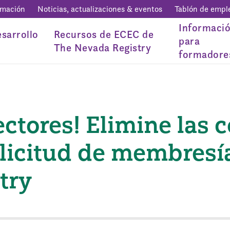
rmación
Noticias, actualizaciones & eventos
Tablón de empl
Informaci
sarrollo
Recursos de ECEC de
para
The Nevada Registry
formadore
ectores! Elimine las 
olicitud de membresí
try