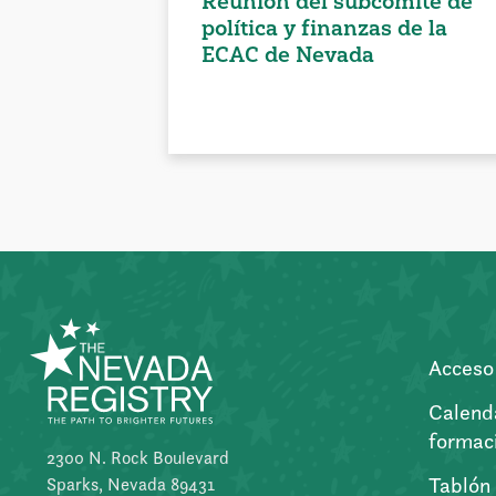
Reunión del subcomité de
política y finanzas de la
ECAC de Nevada
Acceso 
Calend
formac
2300 N. Rock Boulevard
Tablón
Sparks, Nevada 89431