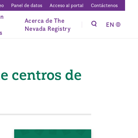
eo
Panel de datos
Acceso al portal
Contáctenos
ón
Acerca de The
EN
Nevada Registry
s
de centros de