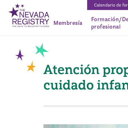
Calendario de fo
Formación/De
Membresía
profesional
Atención prop
cuidado infan