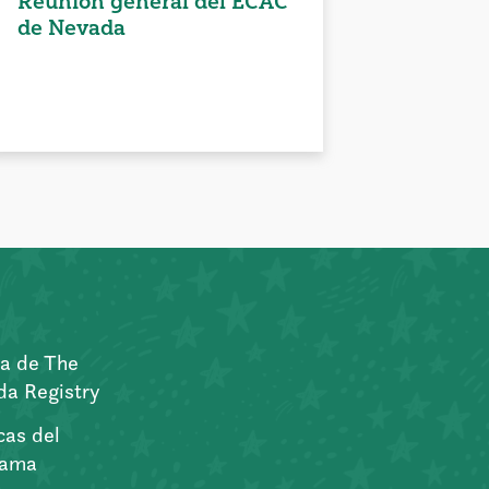
Reunión general del ECAC
de Nevada
a de The
a Registry
icas del
rama