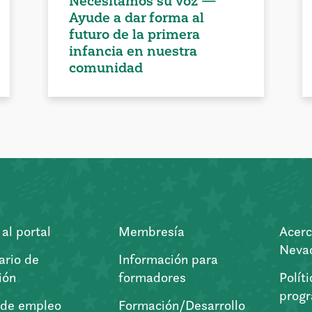
Necesitamos su voz —
Ayude a dar forma al
futuro de la primera
infancia en nuestra
comunidad
al portal
Membresía
Acerc
Nevad
ario de
Información para
ión
formadores
Polít
prog
 de empleo
Formación/Desarrollo