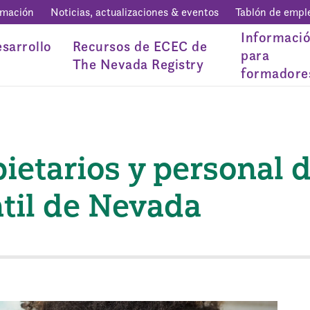
rmación
Noticias, actualizaciones & eventos
Tablón de empl
Informaci
sarrollo
Recursos de ECEC de
para
The Nevada Registry
formadore
ietarios y personal 
til de Nevada