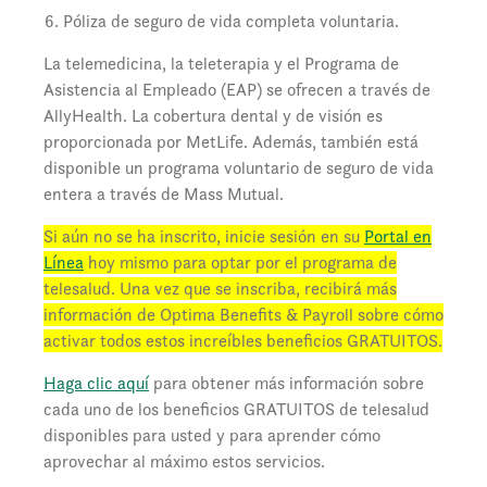
Póliza de seguro de vida completa voluntaria.
La telemedicina, la teleterapia y el Programa de
Asistencia al Empleado (EAP) se ofrecen a través de
AllyHealth. La cobertura dental y de visión es
proporcionada por MetLife. Además, también está
disponible un programa voluntario de seguro de vida
entera a través de Mass Mutual.
Si aún no se ha inscrito, inicie sesión en su
Portal en
Línea
hoy mismo para optar por el programa de
telesalud. Una vez que se inscriba, recibirá más
información de Optima Benefits & Payroll sobre cómo
activar todos estos increíbles beneficios GRATUITOS.
Haga clic aquí
para obtener más información sobre
cada uno de los beneficios GRATUITOS de telesalud
disponibles para usted y para aprender cómo
aprovechar al máximo estos servicios.