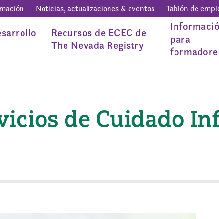
rmación
Noticias, actualizaciones & eventos
Tablón de empl
Informaci
sarrollo
Recursos de ECEC de
para
The Nevada Registry
formadore
vicios de Cuidado In