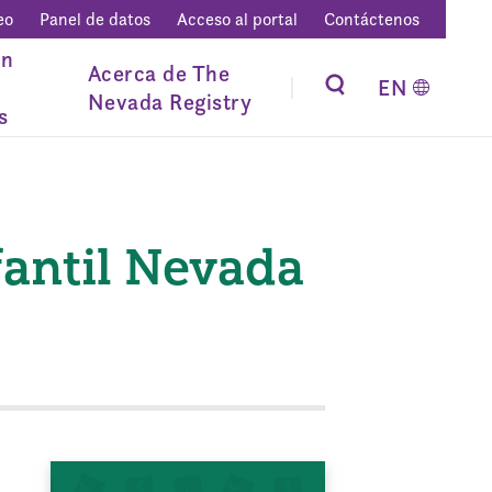
eo
Panel de datos
Acceso al portal
Contáctenos
ón
Acerca de The
EN
Nevada Registry
s
fantil Nevada