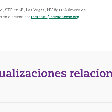
 Rd, STE 200B, Las Vegas, NV 89119
Número de
rreo electrónico:
theteam@nevadaccsc.org
tualizaciones relacio