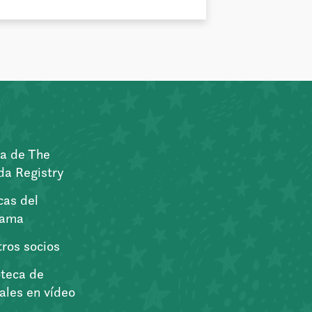
a de The
a Registry
icas del
rama
ros socios
oteca de
iales en vídeo