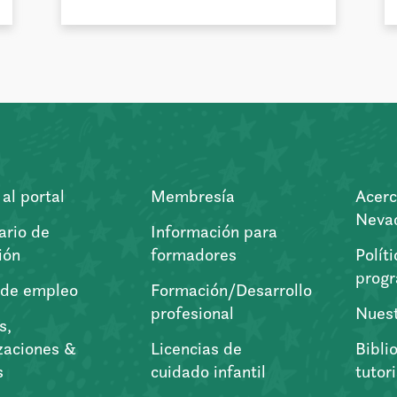
al portal
Membresía
Acerc
Nevad
ario de
Información para
ión
formadores
Polít
prog
 de empleo
Formación/Desarrollo
profesional
Nuest
s,
zaciones &
Licencias de
Bibli
s
cuidado infantil
tutor