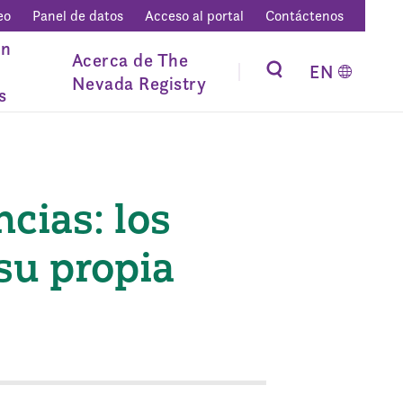
eo
Panel de datos
Acceso al portal
Contáctenos
ón
Acerca de The
EN
Nevada Registry
s
cias: los
su propia