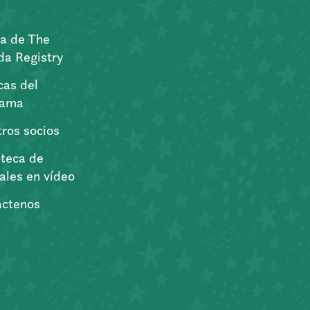
a de The
a Registry
icas del
rama
ros socios
oteca de
iales en vídeo
áctenos