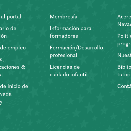
al portal
Membresía
Acerc
Nevad
ario de
Información para
ión
formadores
Polít
prog
 de empleo
Formación/Desarrollo
profesional
Nuest
s,
zaciones &
Licencias de
Bibli
s
cuidado infantil
tutor
de inicio de
Cont
vada
ry