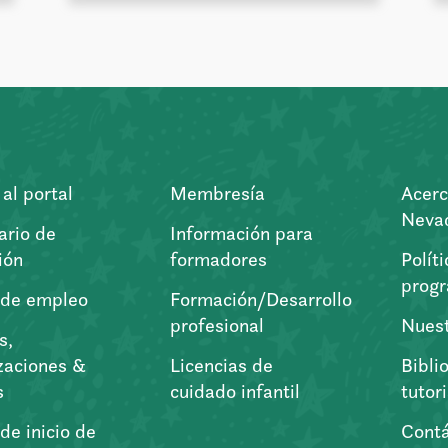
al portal
Membresía
Acerc
Nevad
ario de
Información para
ión
formadores
Polít
prog
 de empleo
Formación/Desarrollo
profesional
Nuest
s,
zaciones &
Licencias de
Bibli
s
cuidado infantil
tutor
de inicio de
Cont