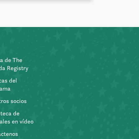
a de The
a Registry
icas del
rama
ros socios
oteca de
iales en vídeo
áctenos