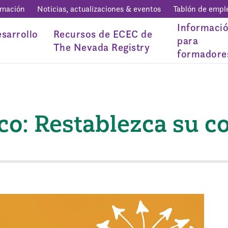
rmación
Noticias, actualizaciones & eventos
Tablón de empl
Informaci
sarrollo
Recursos de ECEC de
para
The Nevada Registry
formadore
co: Restablezca su c