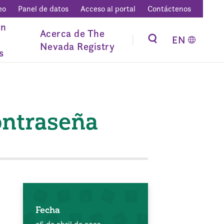
eo
Panel de datos
Acceso al portal
Contáctenos
ón
Acerca de The
EN
Nevada Registry
s
ontraseña
Fecha