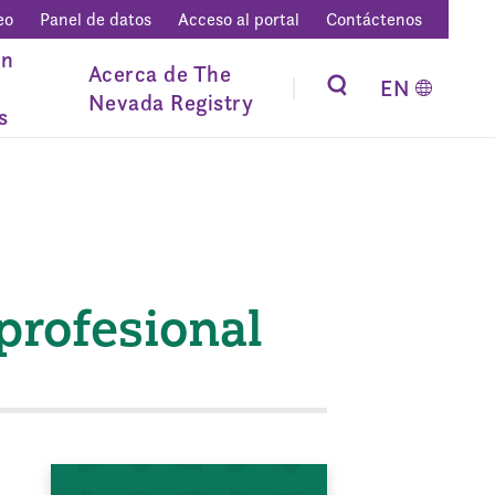
eo
Panel de datos
Acceso al portal
Contáctenos
ón
Acerca de The
EN
Nevada Registry
s
 profesional