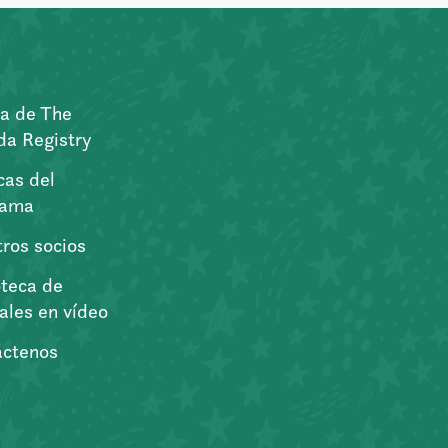
a de The
a Registry
icas del
rama
ros socios
oteca de
iales en vídeo
áctenos