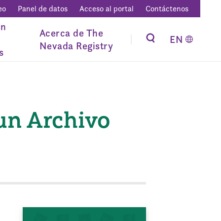
eo
Panel de datos
Acceso al portal
Contáctenos
ón
Acerca de The
EN
Nevada Registry
s
un Archivo