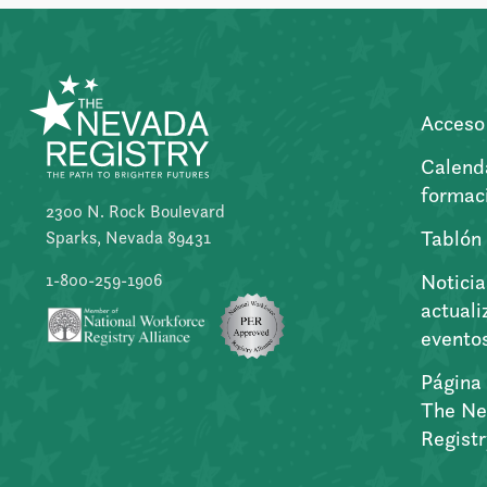
Acceso 
Calend
formac
2300 N. Rock Boulevard
Tablón
Sparks, Nevada 89431
Noticia
1-800-259-1906
actuali
evento
Página 
The Ne
Regist