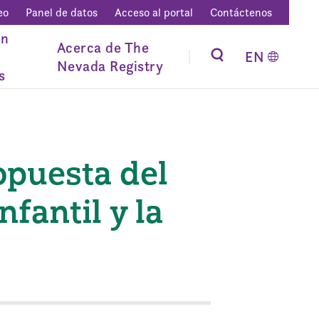
eo
Panel de datos
Acceso al portal
Contáctenos
ón
Acerca de The
EN
Nevada Registry
s
opuesta del
fantil y la