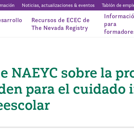
rmación
Noticias, actualizaciones & eventos
Tablón de empl
Informaci
sarrollo
Recursos de ECEC de
para
The Nevada Registry
formadore
de NAEYC sobre la pr
den para el cuidado in
eescolar