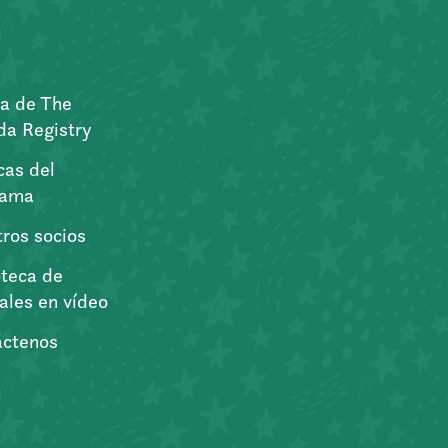
a de The
a Registry
icas del
rama
ros socios
oteca de
iales en vídeo
áctenos