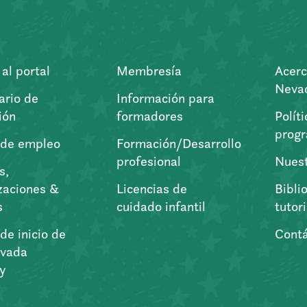
al portal
Membresía
Acerc
Nevad
ario de
Información para
ión
formadores
Polít
prog
 de empleo
Formación/Desarrollo
profesional
Nuest
s,
zaciones &
Licencias de
Bibli
s
cuidado infantil
tutor
de inicio de
Cont
vada
ry