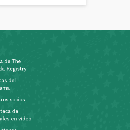
a de The
a Registry
icas del
rama
ros socios
oteca de
iales en vídeo
áctenos