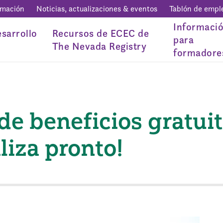
rmación
Noticias, actualizaciones & eventos
Tablón de empl
Informaci
sarrollo
Recursos de ECEC de
para
The Nevada Registry
formadore
de beneficios gratui
liza pronto!