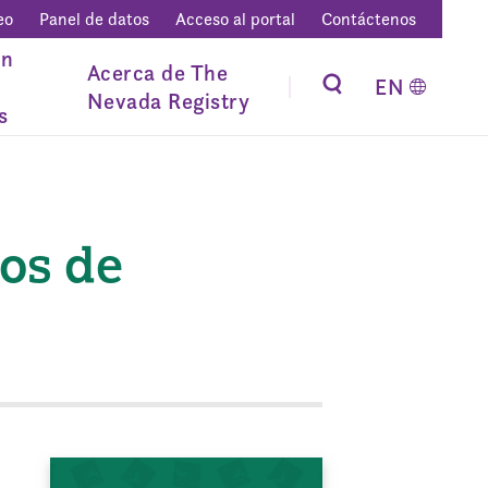
eo
Panel de datos
Acceso al portal
Contáctenos
ón
Acerca de The
EN
Nevada Registry
s
tos de