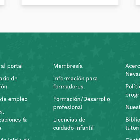
al portal
Membresía
Acerc
Nevad
ario de
Información para
ión
formadores
Polít
prog
 de empleo
Formación/Desarrollo
profesional
Nuest
s,
zaciones &
Licencias de
Bibli
s
cuidado infantil
tutor
de inicio de
Cont