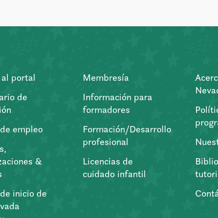
al portal
Membresía
Acerc
Nevad
ario de
Información para
ión
formadores
Polít
prog
 de empleo
Formación/Desarrollo
profesional
Nuest
s,
zaciones &
Licencias de
Bibli
s
cuidado infantil
tutor
de inicio de
Cont
vada