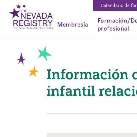
Calendario de fo
Formación/De
Membresía
profesional
Información d
infantil rela