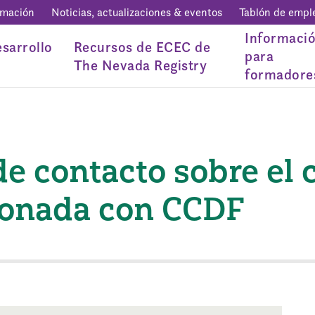
rmación
Noticias, actualizaciones & eventos
Tablón de empl
Informaci
sarrollo
Recursos de ECEC de
para
The Nevada Registry
formadore
e contacto sobre el 
cionada con CCDF