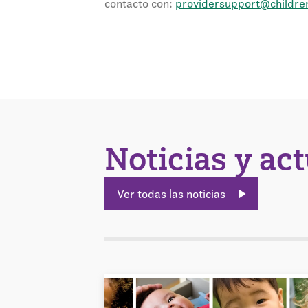
contacto con:
providersupport@childre
Noticias y ac
Ver todas las noticias