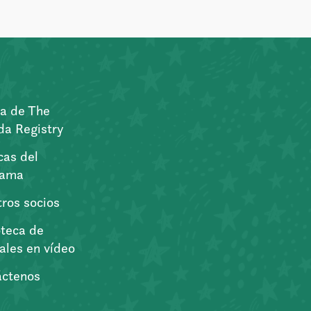
a de The
a Registry
icas del
rama
ros socios
oteca de
iales en vídeo
áctenos