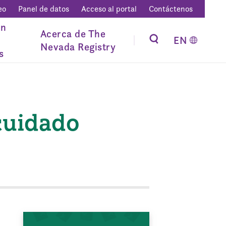
eo
Panel de datos
Acceso al portal
Contáctenos
ón
Acerca de The
EN
Nevada Registry
s
cuidado