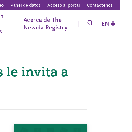
eo
Panel de datos
Acceso al portal
Contáctenos
ón
Acerca de The
EN
Nevada Registry
s
le invita a