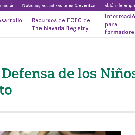
rmación
Noticias, actualizaciones & eventos
Tablón de empl
Informaci
sarrollo
Recursos de ECEC de
para
The Nevada Registry
formadore
 Defensa de los Niños 
to