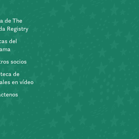
a de The
a Registry
icas del
rama
ros socios
oteca de
iales en vídeo
áctenos