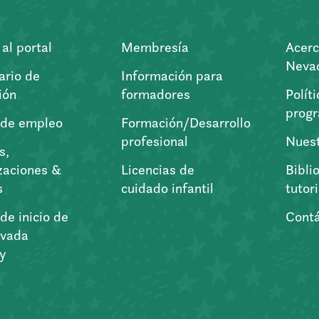
al portal
Membresía
Acerc
Nevad
ario de
Información para
ión
formadores
Polít
prog
 de empleo
Formación/Desarrollo
profesional
Nuest
s,
zaciones &
Licencias de
Bibli
s
cuidado infantil
tutor
de inicio de
Cont
vada
ry