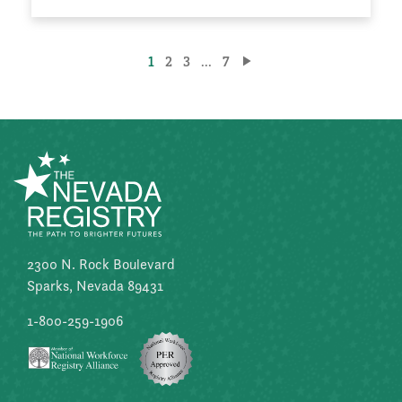
Paginación
1
2
3
...
7
de
entradas
2300 N. Rock Boulevard
Sparks, Nevada 89431
1-800-259-1906