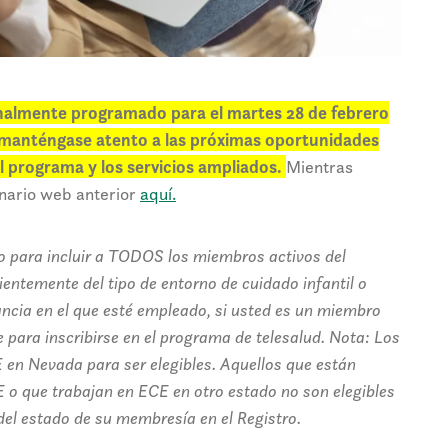
inalmente programado para el martes 28 de febrero
, manténgase atento a las próximas oportunidades
 programa y los servicios ampliados.
Mientras
nario web anterior
aquí.
o para incluir a TODOS los miembros activos del
entemente del tipo de entorno de cuidado infantil o
ncia en el que esté empleado, si usted es un miembro
e para inscribirse en el programa de telesalud. Nota: Los
 en Nevada para ser elegibles. Aquellos que están
 o que trabajan en ECE en otro estado no son elegibles
del estado de su membresía en el Registro.