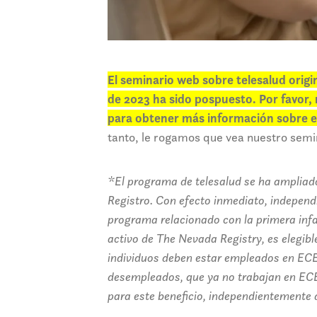
El seminario web sobre telesalud orig
de 2023 ha sido pospuesto. Por favor
para obtener más información sobre el
tanto, le rogamos que vea nuestro semi
*El programa de telesalud se ha ampliad
Registro. Con efecto inmediato, independi
programa relacionado con la primera infa
activo de The Nevada Registry, es elegibl
individuos deben estar empleados en ECE
desempleados, que ya no trabajan en ECE
para este beneficio, independientemente 