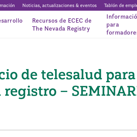
rmación
Noticias, actualizaciones & eventos
Tablón de empl
Informaci
sarrollo
Recursos de ECEC de
para
The Nevada Registry
formadore
io de telesalud para
 registro – SEMINA