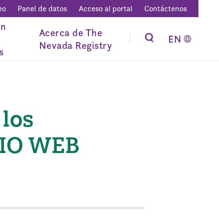
eo
Panel de datos
Acceso al portal
Contáctenos
ón
Acerca de The
EN
Nevada Registry
s
 los
RIO WEB