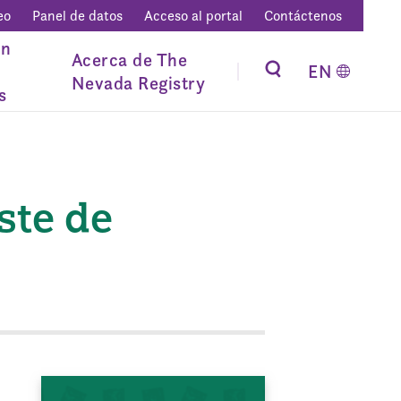
eo
Panel de datos
Acceso al portal
Contáctenos
ón
Acerca de The
EN
Nevada Registry
s
ste de