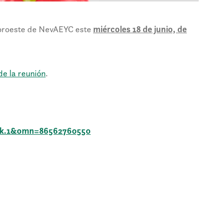
 Noroeste de NevAEYC este
miércoles 18 de junio, de
 de la reunión
.
yk.1&omn=86562760550