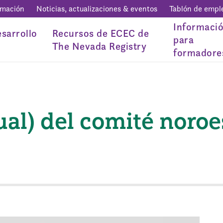
rmación
Noticias, actualizaciones & eventos
Tablón de empl
Informaci
sarrollo
Recursos de ECEC de
para
The Nevada Registry
formadore
ual) del comité noroe