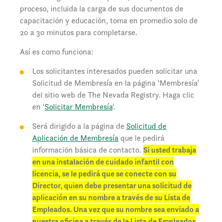
proceso, incluida la carga de sus documentos de
capacitación y educación, toma en promedio solo de
20 a 30 minutos para completarse.
Así es como funciona:
Los solicitantes interesados pueden solicitar una
Solicitud de Membresía en la página ‘Membresía’
del sitio web de The Nevada Registry. Haga clic
en ‘
Solicitar Membresía
‘.
Será dirigido a la página de
Solicitud de
Aplicación de Membresía
que le pedirá
información básica de contacto.
Si usted trabaja
en una instalación de cuidado infantil con
licencia, se le pedirá que se conecte con su
Director, quien debe presentar una solicitud de
aplicación en su nombre a través de su Lista de
Empleados. Una vez que su nombre sea enviado a
nuestra oficina a través de la Lista de Empleados