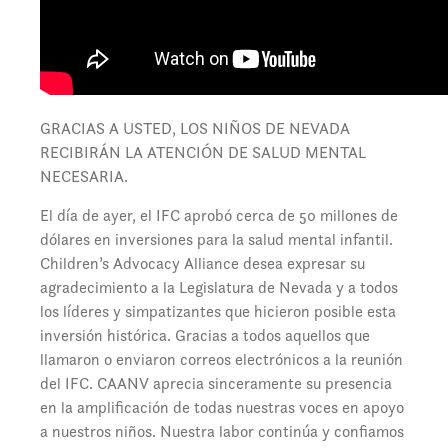
GRACIAS A USTED, LOS NIÑOS DE NEVADA
RECIBIRÁN LA ATENCIÓN DE SALUD MENTAL
NECESARIA.
El día de ayer, el IFC aprobó cerca de 50 millones de
dólares en inversiones para la salud mental infantil.
Children’s Advocacy Alliance desea expresar su
agradecimiento a la Legislatura de Nevada y a todos
los líderes y simpatizantes que hicieron posible esta
inversión histórica. Gracias a todos aquellos que
llamaron o enviaron correos electrónicos a la reunión
del IFC. CAANV aprecia sinceramente su presencia
en la amplificación de todas nuestras voces en apoyo
a nuestros niños. Nuestra labor continúa y confiamos