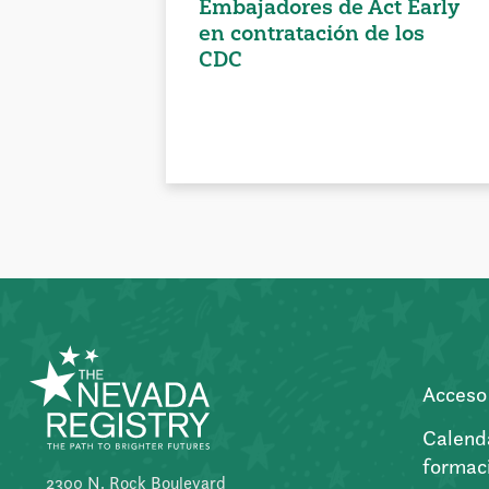
Embajadores de Act Early
en contratación de los
CDC
Acceso 
Calend
formac
2300 N. Rock Boulevard