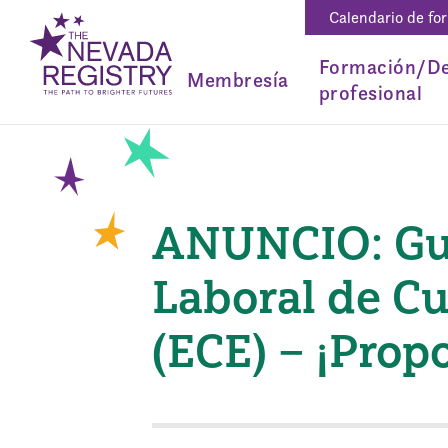
Calendario de fo
Formación/De
Membresía
profesional
ANUNCIO: Guí
Laboral de C
(ECE) – ¡Prop