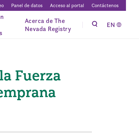
eo
Panel de datos
Acceso al portal
Contáctenos
ón
Acerca de The
EN
Nevada Registry
s
la Fuerza
Temprana