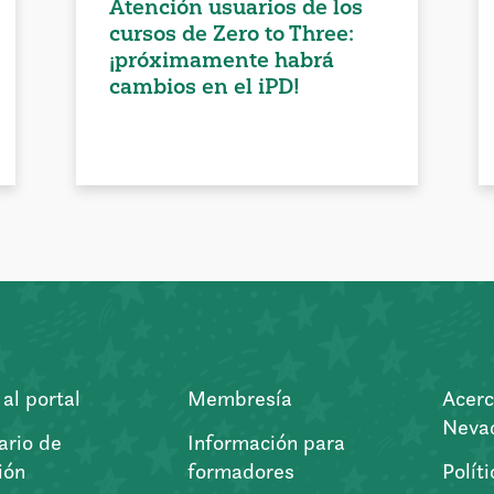
Atención usuarios de los
cursos de Zero to Three:
¡próximamente habrá
cambios en el iPD!
al portal
Membresía
Acerc
Nevad
ario de
Información para
ión
formadores
Polít