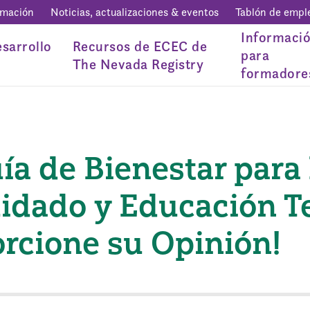
rmación
Noticias, actualizaciones & eventos
Tablón de empl
Informaci
sarrollo
Recursos de ECEC de
para
The Nevada Registry
formadore
a de Bienestar para 
uidado y Educación 
orcione su Opinión!