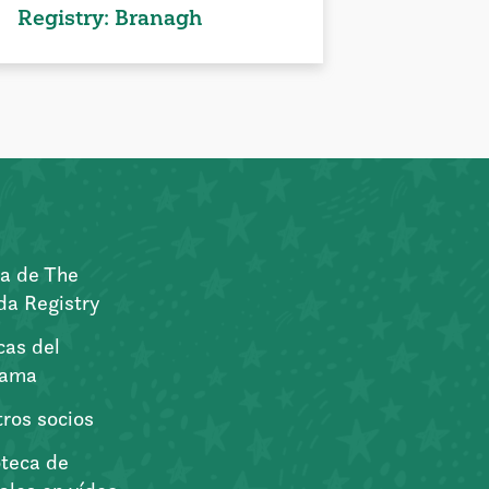
Registry: Branagh
a de The
a Registry
icas del
rama
ros socios
oteca de