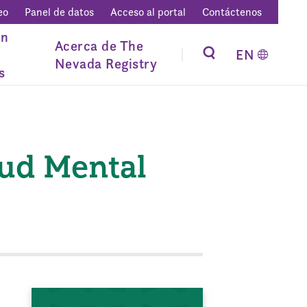
eo
Panel de datos
Acceso al portal
Contáctenos
ón
Acerca de The
EN
Nevada Registry
s
lud Mental