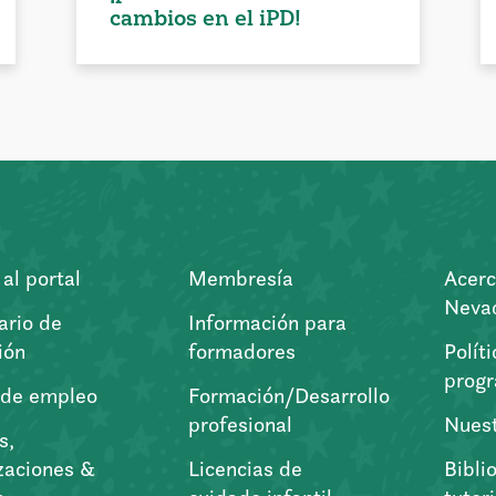
cambios en el iPD!
al portal
Membresía
Acerc
Nevad
ario de
Información para
ión
formadores
Polít
prog
 de empleo
Formación/Desarrollo
profesional
Nuest
s,
zaciones &
Licencias de
Bibli