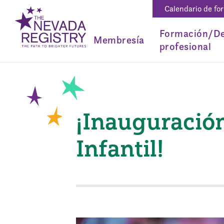
Calendario de fo
Formación/De
Membresía
profesional
¡Inauguració
Infantil!