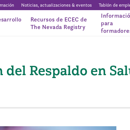
rmación
Noticias, actualizaciones & eventos
Tablón de empl
Informaci
sarrollo
Recursos de ECEC de
para
The Nevada Registry
formadore
n del Respaldo en Sa