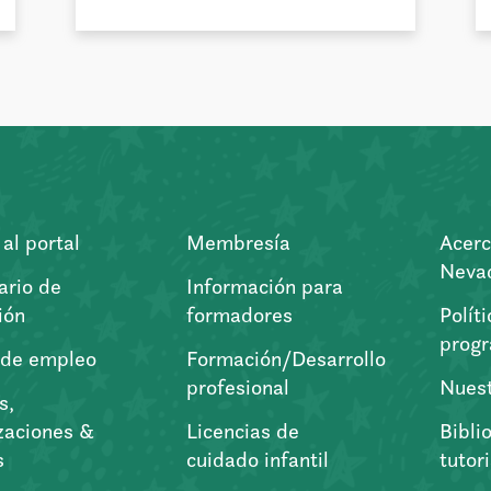
al portal
Membresía
Acerc
Nevad
ario de
Información para
ión
formadores
Polít
prog
 de empleo
Formación/Desarrollo
profesional
Nuest
s,
zaciones &
Licencias de
Bibli
s
cuidado infantil
tutor