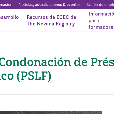
rmación
Noticias, actualizaciones & eventos
Tablón de empl
Informaci
sarrollo
Recursos de ECEC de
para
The Nevada Registry
formadore
Condonación de Pré
ico (PSLF)