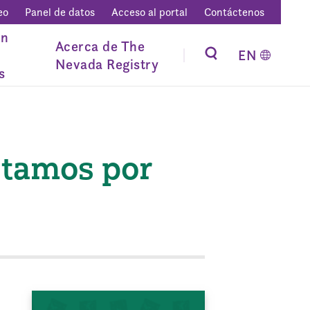
eo
Panel de datos
Acceso al portal
Contáctenos
ón
Acerca de The
EN
Nevada Registry
s
stamos por