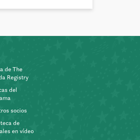
a de The
a Registry
icas del
rama
ros socios
oteca de
iales en vídeo