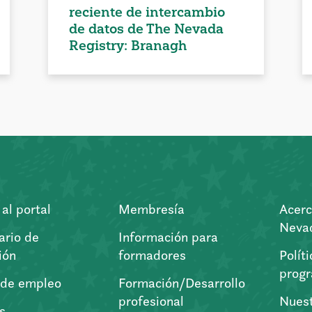
reciente de intercambio
de datos de The Nevada
Registry: Branagh
al portal
Membresía
Acerc
Nevad
ario de
Información para
ión
formadores
Polít
prog
 de empleo
Formación/Desarrollo
profesional
Nuest
s,