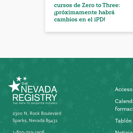
cursos de Zero to Three:
¡próximamente habrá
cambios en el iPD!
Acceso 
Calend
formac
2300 N. Rock Boulevard
Tablón
Sparks, Nevada 89431
Noticia
1-800-259-1906