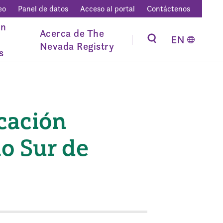
eo
Panel de datos
Acceso al portal
Contáctenos
ón
Acerca de The
EN
Nevada Registry
s
cación
lo Sur de