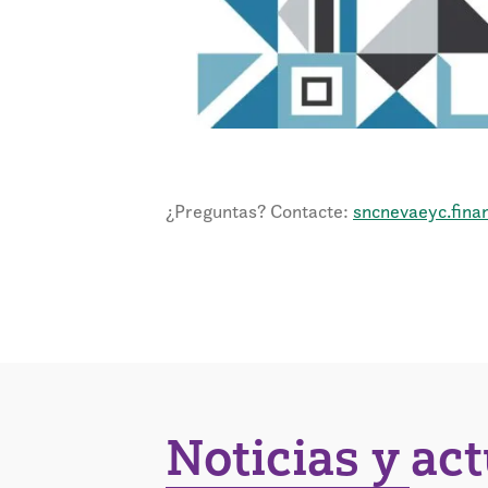
¿Preguntas? Contacte:
sncnevaeyc.fin
Noticias y ac