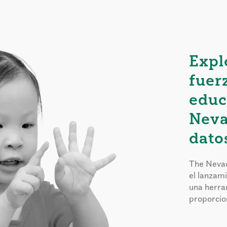
Expl
fuer
educ
Neva
dato
The Nevad
el lanzam
una herra
proporcion