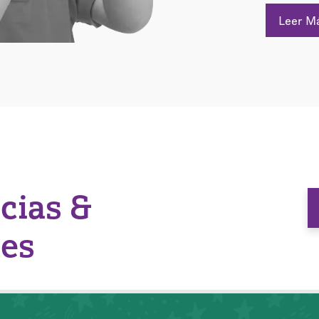
Leer M
icias &
nes