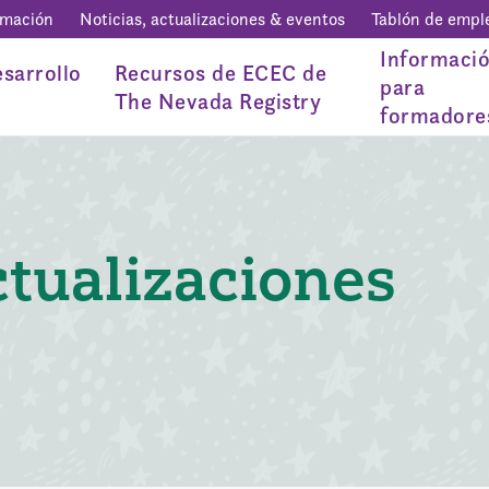
rmación
Noticias, actualizaciones & eventos
Tablón de empl
Informaci
sarrollo
Recursos de ECEC de
para
The Nevada Registry
formadore
ctualizaciones