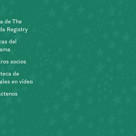
a de The
a Registry
icas del
rama
ros socios
oteca de
iales en vídeo
áctenos