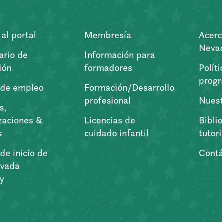
al portal
Membresía
Acerc
Nevad
ario de
Información para
ión
formadores
Polít
prog
 de empleo
Formación/Desarrollo
profesional
Nuest
s,
zaciones &
Licencias de
Bibli
s
cuidado infantil
tutor
de inicio de
Cont
vada
ry