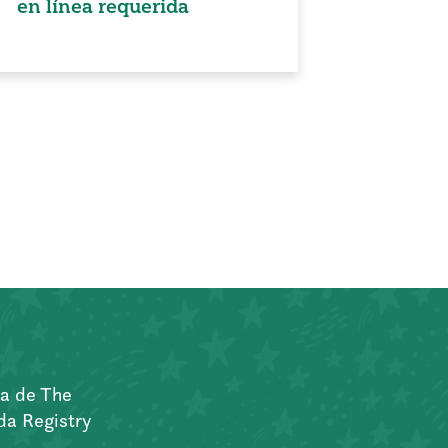
en línea requerida
a de The
a Registry