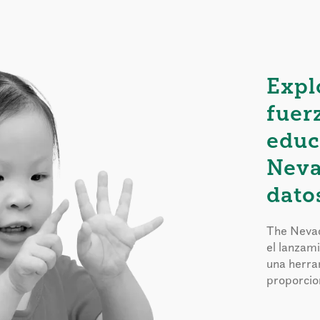
Expl
fuer
educ
Neva
dato
The Nevad
el lanzam
una herra
proporcion