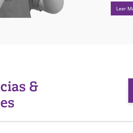
Leer M
icias &
nes