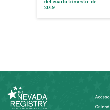
del cuarto trimestre de
2019
Paginación
de
entradas
Acceso 
Calend