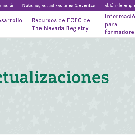
rmación
Noticias, actualizaciones & eventos
Tablón de empl
Informaci
sarrollo
Recursos de ECEC de
para
The Nevada Registry
formadore
ctualizaciones