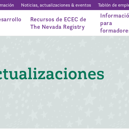
rmación
Noticias, actualizaciones & eventos
Tablón de empl
Informaci
sarrollo
Recursos de ECEC de
para
The Nevada Registry
formadore
ctualizaciones