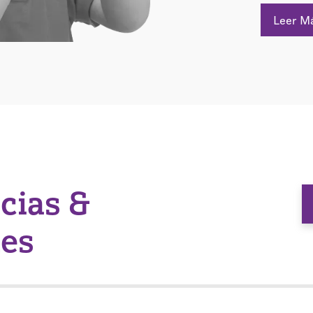
Leer M
icias &
nes