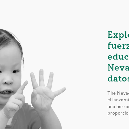
Expl
fuer
educ
Neva
dato
The Nevad
el lanzam
una herra
proporcion